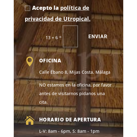
Acepto la
política de
privacidad de Utropical.
ENVIAR
=
13 + 6

OFICINA
Calle Ébano 8, Mijas Costa, Málaga
NO estamos en la oficina, por favor
antes de visitarnos pídanos una
cita.

HORARIO DE APERTURA
L-V: 8am - 6pm, S: 8am - 1pm