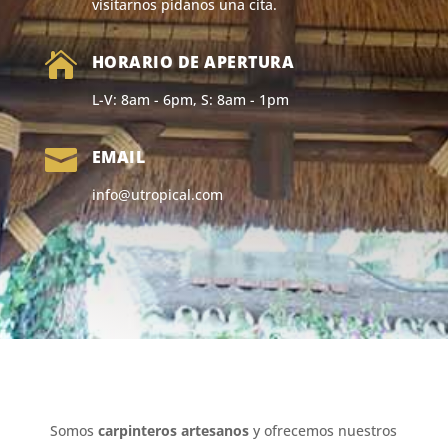
visitarnos pídanos una cita.

HORARIO DE APERTURA
L-V: 8am - 6pm, S: 8am - 1pm

EMAIL
info@utropical.com
Somos
carpinteros artesanos
y ofrecemos nuestros