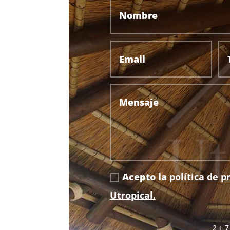
Acepto la
política de p
Utropical.
2 + 7