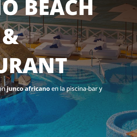
O BEACH
 &
URANT
con
junco africano
en la piscina-bar y