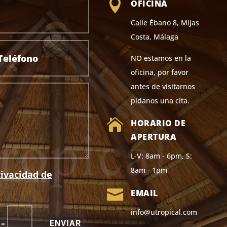

OFICINA
Calle Ébano 8, Mijas
Costa, Málaga
NO estamos en la
oficina, por favor
antes de visitarnos
pídanos una cita.

HORARIO DE
APERTURA
L-V: 8am - 6pm, S:
8am - 1pm
rivacidad de

EMAIL
info@utropical.com
ENVIAR
=