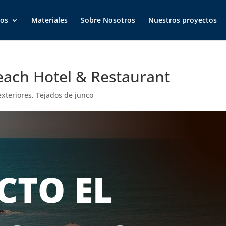
ios
Materiales
Sobre Nosotros
Nuestros proyectos
each Hotel & Restaurant
exteriores
,
Tejados de junco
CTO EL