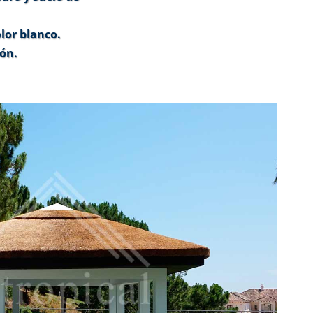
lor blanco.
ión.