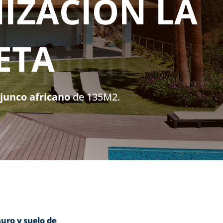
IZACIÓN LA
ETA
junco africano
de 135M2.
muro y suelo de