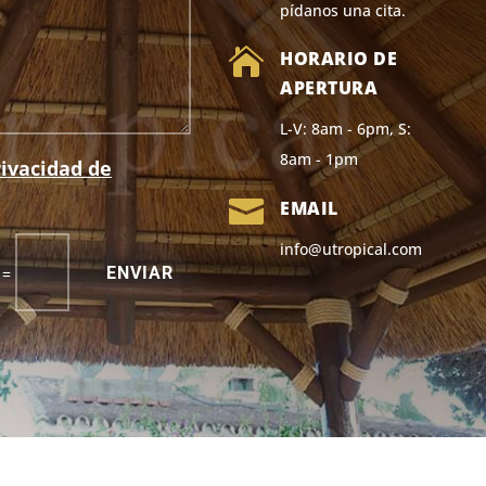
pídanos una cita.

HORARIO DE
APERTURA
L-V: 8am - 6pm, S:
8am - 1pm
rivacidad de

EMAIL
info@utropical.com
ENVIAR
=