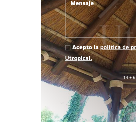
Acepto la
política de p
Utropical.
14 + 6