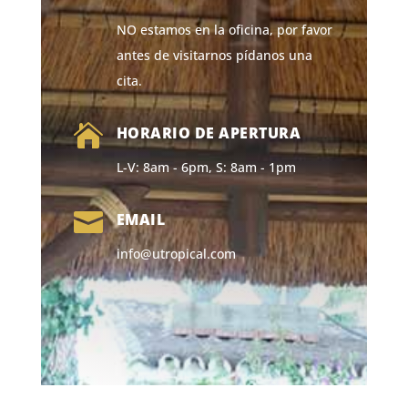
NO estamos en la oficina, por favor
antes de visitarnos pídanos una
cita.

HORARIO DE APERTURA
L-V: 8am - 6pm, S: 8am - 1pm

EMAIL
info@utropical.com