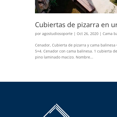
Cubiertas de pizarra en 
por
agostudiosoporte
|
Oct 26, 2020
|
Cama ba
Cenador, Cubierta de pizarra y cama balinesa 
5×4. Cenador con cama balinesa. 1 cubierta d
pino laminado macizo. Nombre...