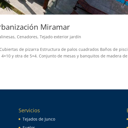
urbanización Miramar
linesas
,
Cenadores
,
Tejado exterior jardín
Cubiertas de pizarra Estructura de palos cuadrados Baños de pisc
e 4×10 y otra de 5×4. Conjunto de mesas y banquitos de madera de
Servicios
Tejados de Junco
Suelos